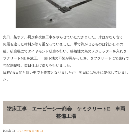
先日、某ホテル厨房床改修工事をやらせていただきました。床はかなり古く、
何層も違った材料が塗り重なっていました。手で剥がせるものは剥がしその
後、研磨機にてダイヤモンド研磨を行い、接着性の為のメジカッターを入れタ
フクリートMHを施工。一部下地の不陸が悪かった為、タフクリートにて先行で
勾配調整後、翌日仕上げ塗りを行いました。
日程が2日間と短い中でも作業となりましたが、翌日には完全に硬化していまし
た。
塗床工事 エービーシー商会 ケミクリートE 車両
整備工場
投稿日
2022年6月18日